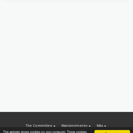
The Committee
Mantenimiento
Más
This website stores cookies on your computer. These cookies